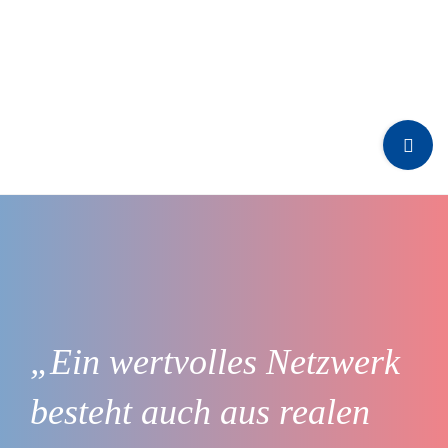
Zum
Inhalt
springen
Toggle
Sliding
Bar
Area
„Ein wertvolles Netzwerk
besteht auch aus realen