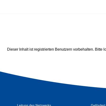
Zum
Inhalt
springen
Dieser Inhalt ist registrierten Benutzern vorbehalten. Bitte l
Leitung des Netzwerks
Gefördert